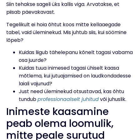
Siin tehakse sageli üks kallis viga. Arvatakse, et
piisab päevakavast.
Tegelikult ei hoia õhtut koos mitte kellaaegade
tabel, vaid üleminekud. Mis juhtub siis, kui söömine
lõpeb?
Kuidas liigub tähelepanu kõnelt tagasi vabama
osa juurde?
Kuidas tuua inimesed tagasi ühiselt kaasa
mõtlema, kui jutuajamised on laudkondadesse
laiali vajunud?
Just need üleminekud otsustavad, kas õhtu
tundub
professionaalselt juhitud
või juhuslik.
Inimeste kaasamine
peab olema loomulik,
mitte peale surutud