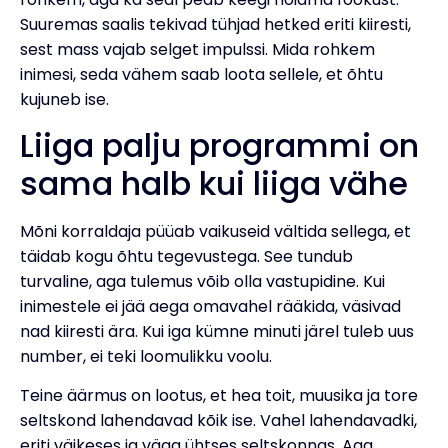
Suuremas saalis tekivad tühjad hetked eriti kiiresti,
sest mass vajab selget impulssi. Mida rohkem
inimesi, seda vähem saab loota sellele, et õhtu
kujuneb ise.
Liiga palju programmi on
sama halb kui liiga vähe
Mõni korraldaja püüab vaikuseid vältida sellega, et
täidab kogu õhtu tegevustega. See tundub
turvaline, aga tulemus võib olla vastupidine. Kui
inimestele ei jää aega omavahel rääkida, väsivad
nad kiiresti ära. Kui iga kümne minuti järel tuleb uus
number, ei teki loomulikku voolu.
Teine äärmus on lootus, et hea toit, muusika ja tore
seltskond lahendavad kõik ise. Vahel lahendavadki,
eriti väikeses ja väga ühtses seltskonnas. Aga