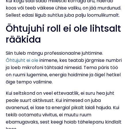
Kui kogu saal saab millestki korraga aru, naerab
koos või teeb väikese ühise valiku, on jää murdunud.
Sellest edasi liigub suhtlus juba palju loomulikumalt.
Õhtujuhi roll ei ole lihtsalt
rääkida
Siin tuleb mängu professionaalne juhtimine.
Õhtujuht ei ole
inimene, kes teatab järgmise numbri
ja loeb mikrofoni tähtsaid nimesid. Tema päris töö
on ruumi lugemine, energia hoidmine ja õigel hetkel
õige tempo valimine.
Kui seltskond on veel ettevaatlik, ei suru hea juht
peale suurt aktiivsust. Kui inimesed on juba
avanenud, ei lase ta energial pikalt laiali hajuda. Kui
tekib ootamatu viivitus, ei muutu ruum
ebamugavaks, sest keegi hoiab tähelepanu kindlalt