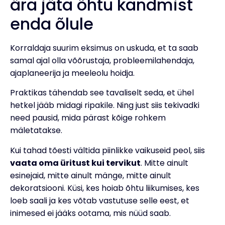
ära jäta õhtu kandmist
enda õlule
Korraldaja suurim eksimus on uskuda, et ta saab
samal ajal olla võõrustaja, probleemilahendaja,
ajaplaneerija ja meeleolu hoidja.
Praktikas tähendab see tavaliselt seda, et ühel
hetkel jääb midagi ripakile. Ning just siis tekivadki
need pausid, mida pärast kõige rohkem
mäletatakse.
Kui tahad tõesti vältida piinlikke vaikuseid peol, siis
vaata oma üritust kui tervikut
. Mitte ainult
esinejaid, mitte ainult mänge, mitte ainult
dekoratsiooni. Küsi, kes hoiab õhtu liikumises, kes
loeb saali ja kes võtab vastutuse selle eest, et
inimesed ei jääks ootama, mis nüüd saab.