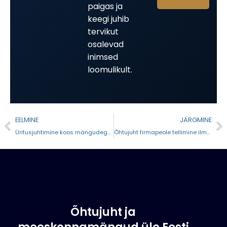
paigas ja
keegi juhib
tervikut
osalevad
inimsed
loomulikult.
EELMINE
JÄRGMINE
Üritusjuhtimine koos mängudega – millal see töötab?
Õhtujuht firmapeole tellimine ilma stressita
Õhtujuht ja