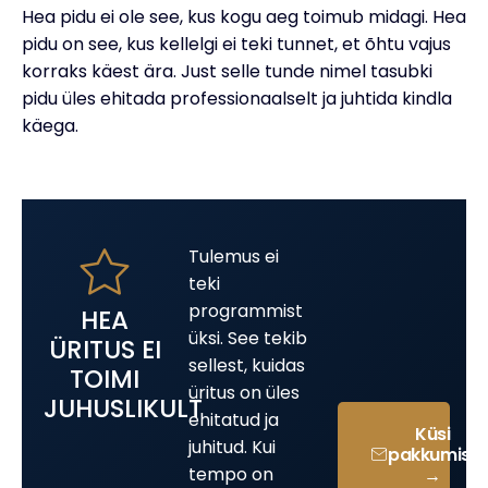
Hea pidu ei ole see, kus kogu aeg toimub midagi. Hea
pidu on see, kus kellelgi ei teki tunnet, et õhtu vajus
korraks käest ära. Just selle tunde nimel tasubki
pidu üles ehitada professionaalselt ja juhtida kindla
käega.
Tulemus ei
teki
programmist
HEA
üksi. See tekib
ÜRITUS EI
sellest, kuidas
TOIMI
üritus on üles
JUHUSLIKULT
ehitatud ja
Küsi
juhitud. Kui
pakkumist
tempo on
→