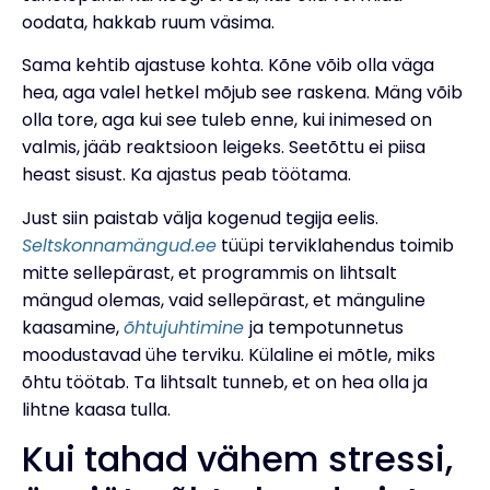
oodata, hakkab ruum väsima.
Sama kehtib ajastuse kohta. Kõne võib olla väga
hea, aga valel hetkel mõjub see raskena. Mäng võib
olla tore, aga kui see tuleb enne, kui inimesed on
valmis, jääb reaktsioon leigeks. Seetõttu ei piisa
heast sisust. Ka ajastus peab töötama.
Just siin paistab välja kogenud tegija eelis.
Seltskonnamängud.ee
tüüpi terviklahendus toimib
mitte sellepärast, et programmis on lihtsalt
mängud olemas, vaid sellepärast, et mänguline
kaasamine,
õhtujuhtimine
ja tempotunnetus
moodustavad ühe terviku. Külaline ei mõtle, miks
õhtu töötab. Ta lihtsalt tunneb, et on hea olla ja
lihtne kaasa tulla.
Kui tahad vähem stressi,