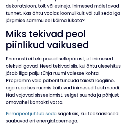
dekoratsioon, toit või esineja. Inimesed mäletavad
tunnet. Kas õhtu voolas loomulikult või tuli seda iga
järgmise sammu eel käima lükata?
Miks tekivad peol
piinlikud vaikused
Enamasti ei teki pausid sellepärast, et inimesed
oleksid igavad. Need tekivad siis, kui õhtu ülesehitus
jätab liiga palju tühja ruumi valesse kohta.
Programm võib paberil tunduda täiesti loogiline,
aga reaalses ruumis käituvad inimesed teistmoodi.
Nad vajavad sisseelamist, selget suunda ja põhjust
omavahel kontakti võtta.
Firmapeol juhtub seda
sageli siis, kui töökaaslased
saabuvad eri energiatasemega.