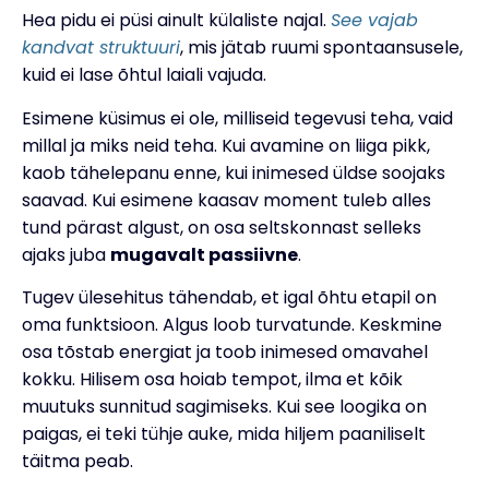
Hea pidu ei püsi ainult külaliste najal.
See vajab
kandvat struktuuri
, mis jätab ruumi spontaansusele,
kuid ei lase õhtul laiali vajuda.
Esimene küsimus ei ole, milliseid tegevusi teha, vaid
millal ja miks neid teha. Kui avamine on liiga pikk,
kaob tähelepanu enne, kui inimesed üldse soojaks
saavad. Kui esimene kaasav moment tuleb alles
tund pärast algust, on osa seltskonnast selleks
ajaks juba
mugavalt passiivne
.
Tugev ülesehitus tähendab, et igal õhtu etapil on
oma funktsioon. Algus loob turvatunde. Keskmine
osa tõstab energiat ja toob inimesed omavahel
kokku. Hilisem osa hoiab tempot, ilma et kõik
muutuks sunnitud sagimiseks. Kui see loogika on
paigas, ei teki tühje auke, mida hiljem paaniliselt
täitma peab.