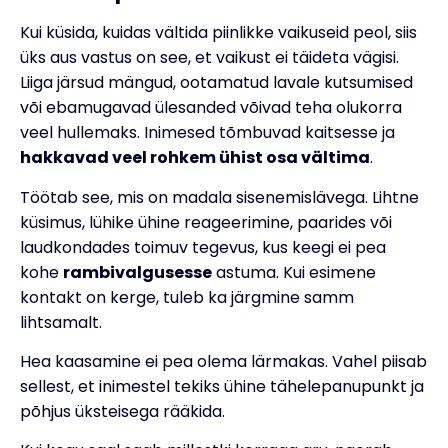
Kui küsida, kuidas vältida piinlikke vaikuseid peol, siis
üks aus vastus on see, et vaikust ei täideta vägisi.
Liiga järsud mängud, ootamatud lavale kutsumised
või ebamugavad ülesanded võivad teha olukorra
veel hullemaks. Inimesed tõmbuvad kaitsesse ja
hakkavad veel rohkem ühist osa vältima
.
Töötab see, mis on madala sisenemislävega. Lihtne
küsimus, lühike ühine reageerimine, paarides või
laudkondades toimuv tegevus, kus keegi ei pea
kohe
rambivalgusesse
astuma. Kui esimene
kontakt on kerge, tuleb ka järgmine samm
lihtsamalt.
Hea kaasamine ei pea olema lärmakas. Vahel piisab
sellest, et inimestel tekiks ühine tähelepanupunkt ja
põhjus üksteisega rääkida.