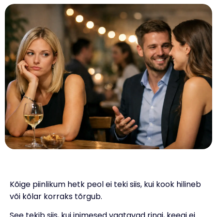
Kõige piinlikum hetk peol ei teki siis, kui kook hilineb
või kõlar korraks tõrgub.
See tekib siis, kui inimesed vaatavad ringi, keegi ei