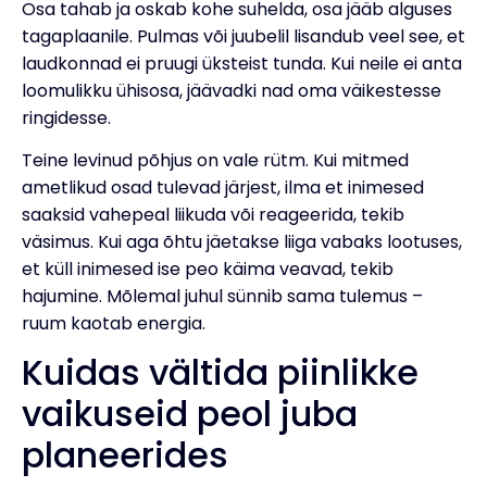
Osa tahab ja oskab kohe suhelda, osa jääb alguses
tagaplaanile. Pulmas või juubelil lisandub veel see, et
laudkonnad ei pruugi üksteist tunda. Kui neile ei anta
loomulikku ühisosa, jäävadki nad oma väikestesse
ringidesse.
Teine levinud põhjus on vale rütm. Kui mitmed
ametlikud osad tulevad järjest, ilma et inimesed
saaksid vahepeal liikuda või reageerida, tekib
väsimus. Kui aga õhtu jäetakse liiga vabaks lootuses,
et küll inimesed ise peo käima veavad, tekib
hajumine. Mõlemal juhul sünnib sama tulemus –
ruum kaotab energia.
Kuidas vältida piinlikke
vaikuseid peol juba
planeerides