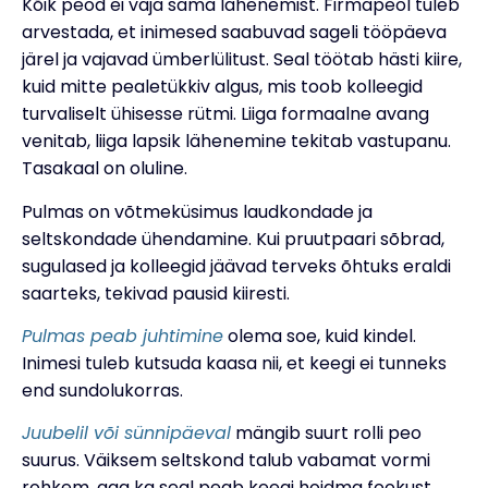
Kõik peod ei vaja sama lähenemist. Firmapeol tuleb
arvestada, et inimesed saabuvad sageli tööpäeva
järel ja vajavad ümberlülitust. Seal töötab hästi kiire,
kuid mitte pealetükkiv algus, mis toob kolleegid
turvaliselt ühisesse rütmi. Liiga formaalne avang
venitab, liiga lapsik lähenemine tekitab vastupanu.
Tasakaal on oluline.
Pulmas on võtmeküsimus laudkondade ja
seltskondade ühendamine. Kui pruutpaari sõbrad,
sugulased ja kolleegid jäävad terveks õhtuks eraldi
saarteks, tekivad pausid kiiresti.
Pulmas peab juhtimine
olema soe, kuid kindel.
Inimesi tuleb kutsuda kaasa nii, et keegi ei tunneks
end sundolukorras.
Juubelil või sünnipäeval
mängib suurt rolli peo
suurus. Väiksem seltskond talub vabamat vormi
rohkem, aga ka seal peab keegi hoidma fookust.