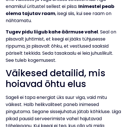
enamikul üritustel sellest ei piisa.
Inimestel peab
olema tajutav raam
, isegi siis, kui see raam on
nähtamatu.
Tugev pidu liigub kahe äärmuse vahel
. Seal on
piisavalt juhtimist, et keegi ei jääks tühjusesse
rippuma, ja piisavalt õhku, et vestlused saaksid
päriselt tekkida. Seda tasakaalu ei leia juhuslikult.
See tuleb kogemusest.
Väikesed detailid, mis
hoiavad õhtu elus
Sageli ei tapa energiat üks suur viga, vaid mitu
väikest. Halb helikvaliteet paneb inimesed
pingutama. Segane sissejuhatus jätab kõhkluse. Liiga
pikad pausid serveerimiste vahel hajutavad
tähelepanu. Kui keegi ei tea, kus olla või mida