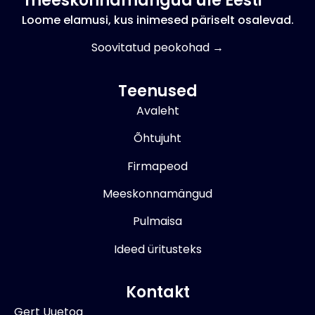
meeskonnamängud üle Eesti
Loome elamusi, kus inimesed päriselt osalevad.
Soovitatud peokohad →
Teenused
Avaleht
Õhtujuht
Firmapeod
Meeskonnamängud
Pulmaisa
Ideed üritusteks
Kontakt
Gert Uuetoa