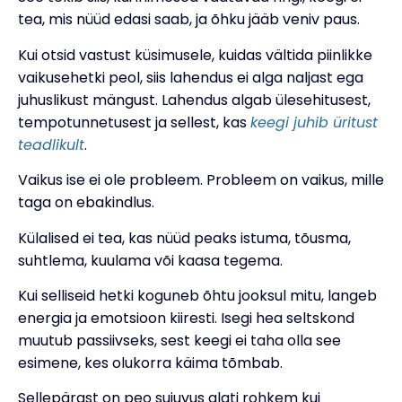
tea, mis nüüd edasi saab, ja õhku jääb veniv paus.
Kui otsid vastust küsimusele, kuidas vältida piinlikke
vaikusehetki peol, siis lahendus ei alga naljast ega
juhuslikust mängust. Lahendus algab ülesehitusest,
tempotunnetusest ja sellest, kas
keegi juhib üritust
teadlikult
.
Vaikus ise ei ole probleem. Probleem on vaikus, mille
taga on ebakindlus.
Külalised ei tea, kas nüüd peaks istuma, tõusma,
suhtlema, kuulama või kaasa tegema.
Kui selliseid hetki koguneb õhtu jooksul mitu, langeb
energia ja emotsioon kiiresti. Isegi hea seltskond
muutub passiivseks, sest keegi ei taha olla see
esimene, kes olukorra käima tõmbab.
Sellepärast on peo sujuvus alati rohkem kui